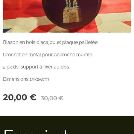
Blason en bois d'acajou et plaque pailletée
Crochet en métal pour accroche murale
2 pieds-support à fixer au dos
Dimensions 19x25cm
20,00
€
30,00
€