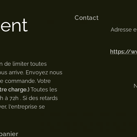
Contact
ment
Adresse e
https://
n de limiter toutes
ous arrive. Envoyez nous
 de commande. Votre
N
tre charge.)
Toutes les
à 72h . Si des retards
er, l'entreprise se
panier