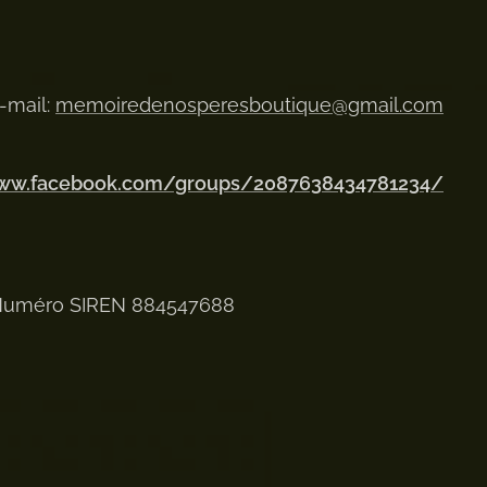
-mail:
memoiredenosperesboutique@gmail.com
www.facebook.com/groups/2087638434781234/
uméro SIREN 884547688