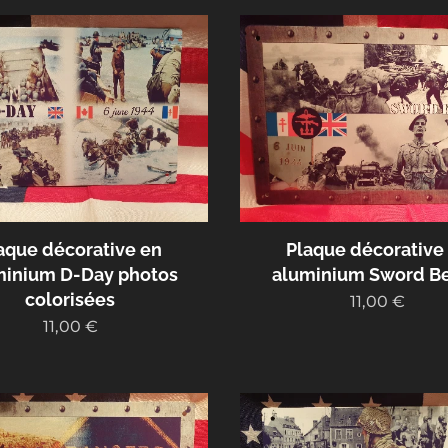
aque décorative en
Plaque décorative
minium D-Day photos
aluminium Sword B
colorisées
11,00
€
11,00
€