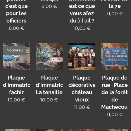
c'est que
est ce que
la 7e
8,00
€
pour les
vous afez
11,00
€
officiers
du à l'ail ?
8,00
€
10,00
€
Nouveau
Plaque
Plaque
Plaque
Plaque de
d'immatriculation
d'immatriculation
décorative
rue , Place
fachir
La tenaille
château
de la forêt
vieux
de
10,00
€
10,00
€
Machecoul
11,00
€
11,00
€