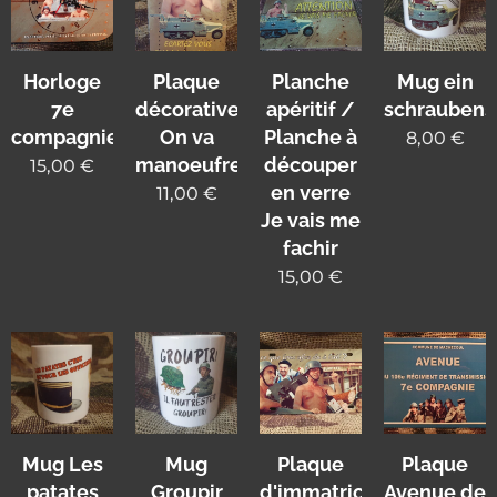
Horloge
Plaque
Planche
Mug ein
7e
décorative
apéritif /
schraubens
compagnie
On va
Planche à
8,00
€
manoeufrer
découper
15,00
€
en verre
11,00
€
Je vais me
fachir
15,00
€
Mug Les
Mug
Plaque
Plaque
patates
Groupir
d'immatriculation
Avenue de