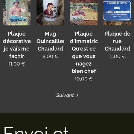
Plaque
Mug
Plaque
Plaque de
décorative
Quincaillerie
d'immatriculation
rue
je vais me
Chaudard
Qu'est ce
Chaudard
fachir
que vous
8,00
€
11,00
€
nagez
11,00
€
bien chef
10,00
€
Suivant
Envoi et