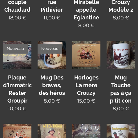
couple
rue
Mirabelle
Crouzy
Chaudard
Pithivier
appelle
Modèle 2
Eglantine
18,00
€
11,00
€
8,00
€
8,00
€
Nouveau
Nouveau
Plaque
Mug Des
Horloges
Mug
d'immatriculation
braves,
La mère
Touche
Rester
des héros
Crouzy
pas à ça
Groupir
p'tit con
8,00
€
15,00
€
10,00
€
8,00
€