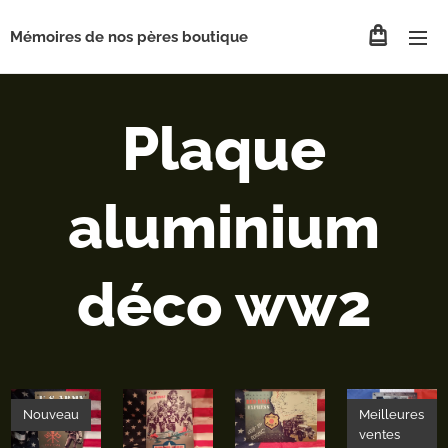
Mémoires de nos pères boutique
Plaque
aluminium
déco ww2
Nouveau
Meilleures
ventes