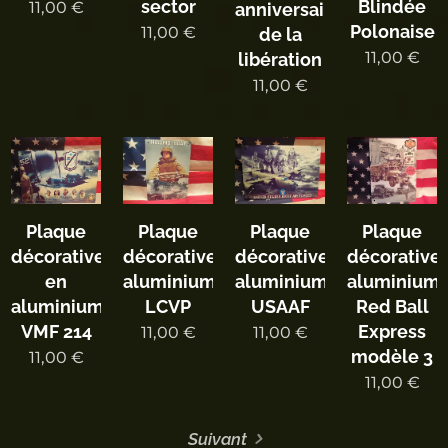
sector
Blindée
11,00
€
anniversaire
Polonaise
11,00
€
de la
11,00
€
libération
11,00
€
Plaque
Plaque
Plaque
Plaque
décorative
décorative
décorative
décorative
en
aluminium
aluminium
aluminium
aluminium
LCVP
USAAF
Red Ball
VMF 214
Express
11,00
€
11,00
€
modèle 3
11,00
€
11,00
€
Suivant