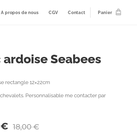
A propos de nous
CGV
Contact
Panier
 ardoise Seabees
se rectangle 12×22cm
 chevalets. Personnalisable me contacter par
€
18,00
€