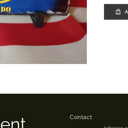
A
Contact
ment