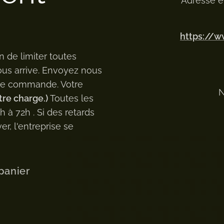
Adresse e
https://
n de limiter toutes
ous arrive. Envoyez nous
 de commande. Votre
N
tre charge.)
Toutes les
à 72h . Si des retards
er, l'entreprise se
panier