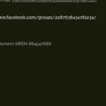
-mail:
memoiredenosperesboutique@gmail.com
www.facebook.com/groups/2087638434781234/
uméro SIREN 884547688