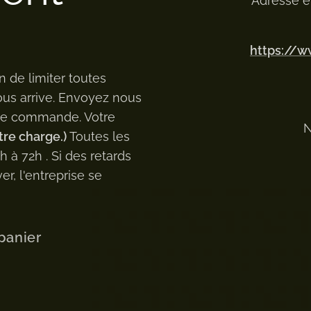
Adresse e
https://
n de limiter toutes
ous arrive. Envoyez nous
 de commande. Votre
N
tre charge.)
Toutes les
à 72h . Si des retards
er, l'entreprise se
panier