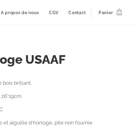
A propos de nous
CGV
Contact
Panier
loge USAAF
bois brillant.
 26*19cm
EC
et aiguille d'horloge, pile non fournie