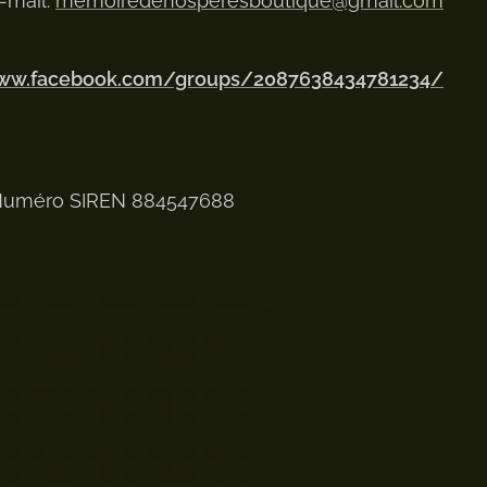
-mail:
memoiredenosperesboutique@gmail.com
www.facebook.com/groups/2087638434781234/
uméro SIREN 884547688