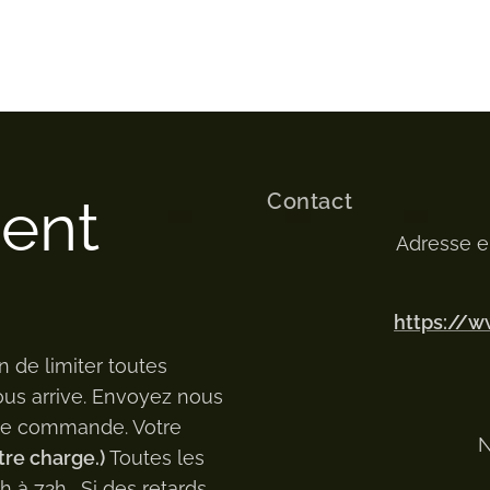
Contact
ment
Adresse e
https://
n de limiter toutes
ous arrive. Envoyez nous
 de commande. Votre
N
tre charge.)
Toutes les
à 72h . Si des retards