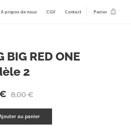
A propos de nous
CGV
Contact
Panier
 BIG RED ONE
èle 2
€
8,00
€
Ajouter au panier