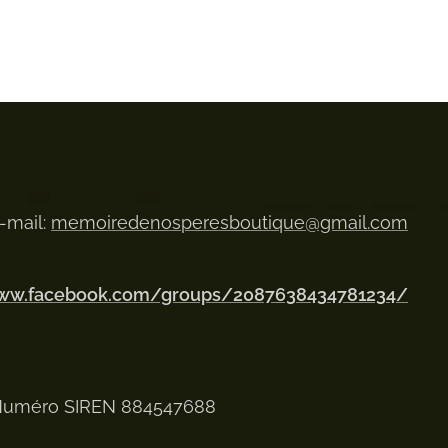
-mail:
memoiredenosperesboutique@gmail.com
www.facebook.com/groups/2087638434781234/
uméro SIREN 884547688