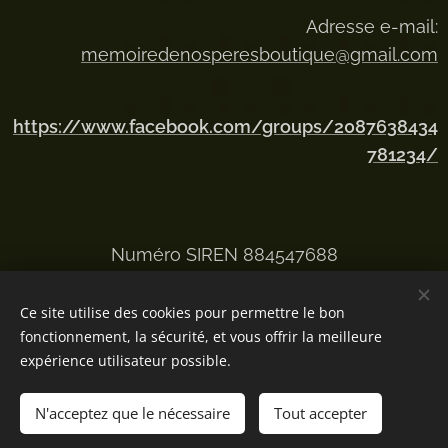
Adresse e-mail:
memoiredenosperesboutique@gmail.com
https://www.facebook.com/groups/2087638434
781234/
Numéro SIREN 884547688
Ce site utilise des cookies pour permettre le bon
fonctionnement, la sécurité, et vous offrir la meilleure
Optimisé par
Webnode
Cookies
expérience utilisateur possible.
Ajouter au panier
N'acceptez que le nécessaire
Tout accepter