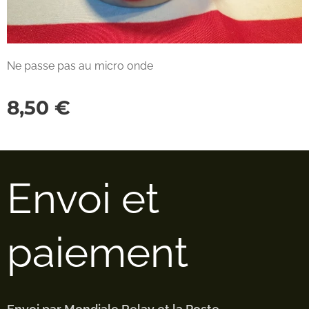
Ne passe pas au micro onde
8,50
€
Envoi et
paiement