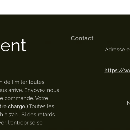
Contact
ment
Adresse e
https://
n de limiter toutes
ous arrive. Envoyez nous
 de commande. Votre
N
tre charge.)
Toutes les
à 72h . Si des retards
er, l'entreprise se