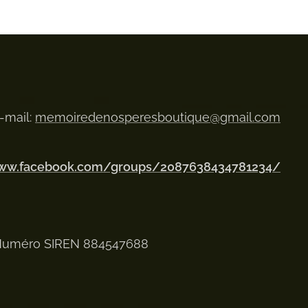
-mail:
memoiredenosperesboutique@gmail.com
www.facebook.com/groups/2087638434781234/
uméro SIREN 884547688