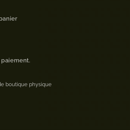
panier
u paiement.
de boutique physique