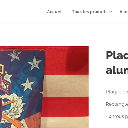
Accueil
Tous les produits
A p
Pla
alu
Plaque en
Rectangle
- 4 trous 