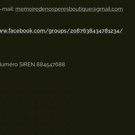
-mail:
memoiredenosperesboutique@gmail.com
www.facebook.com/groups/2087638434781234/
uméro SIREN 884547688