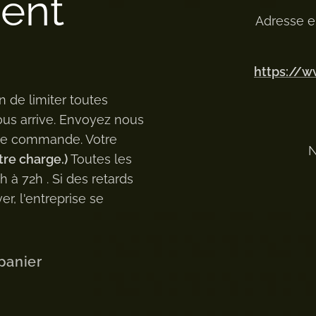
ment
Adresse e
https://
n de limiter toutes
ous arrive. Envoyez nous
 de commande. Votre
N
tre charge.)
Toutes les
à 72h . Si des retards
er, l'entreprise se
panier