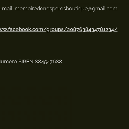
-mail:
memoiredenosperesboutique@gmail.com
www.facebook.com/groups/2087638434781234/
uméro SIREN 884547688