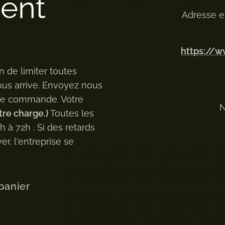
ment
Adresse e
https://
n de limiter toutes
ous arrive. Envoyez nous
 de commande. Votre
N
tre charge.)
Toutes les
à 72h . Si des retards
er, l'entreprise se
panier