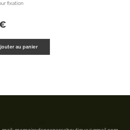
our fixation
€
jouter au panier