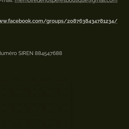
-mail:
memoiredenosperesboutique@gmail.com
www.facebook.com/groups/2087638434781234/
uméro SIREN 884547688