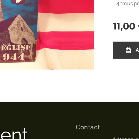
- 4 trous p
11,00
A
Contact
ment