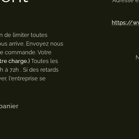
Adresse e
https://
n de limiter toutes
ous arrive. Envoyez nous
 de commande. Votre
N
tre charge.)
Toutes les
à 72h . Si des retards
er, l'entreprise se
panier