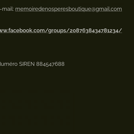
-mail:
memoiredenosperesboutique@gmail.com
www.facebook.com/groups/2087638434781234/
uméro SIREN 884547688