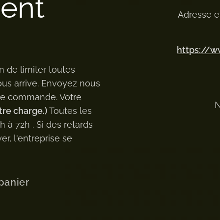
ment
Adresse e
https://
n de limiter toutes
ous arrive. Envoyez nous
 de commande. Votre
N
tre charge.)
Toutes les
à 72h . Si des retards
er, l'entreprise se
panier