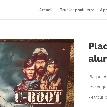
Accueil
Tous les produits
A p
Pla
alu
Plaque en
Rectangle
- 4 trous 