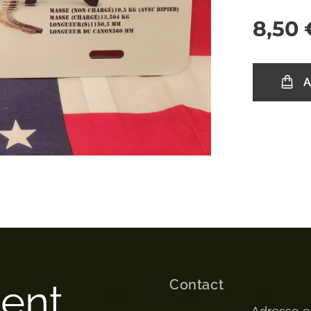
8,50
A
Contact
ment