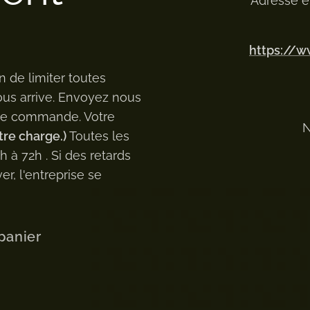
Adresse e
https://
n de limiter toutes
ous arrive. Envoyez nous
 de commande. Votre
N
tre charge.)
Toutes les
à 72h . Si des retards
er, l'entreprise se
panier