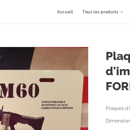
Accueil
Tous les produits
Pla
d'im
FOR
Plaques d'
Dimension 