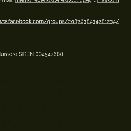
-mail:
memoiredenosperesboutique@gmail.com
www.facebook.com/groups/2087638434781234/
uméro SIREN 884547688