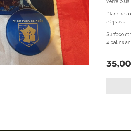
verre plus
Planche à
d'épaisseur
Surface str
4 patins an
35,00