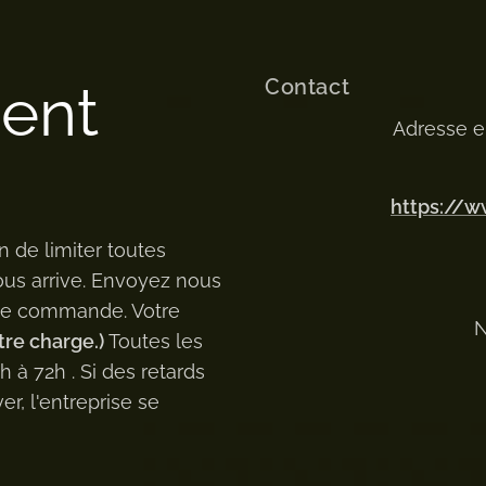
Contact
ment
Adresse e
https://
n de limiter toutes
ous arrive. Envoyez nous
 de commande. Votre
N
tre charge.)
Toutes les
à 72h . Si des retards
er, l'entreprise se