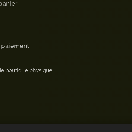
panier
u paiement.
de boutique physique