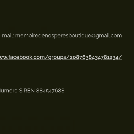
-mail:
memoiredenosperesboutique@gmail.com
www.facebook.com/groups/2087638434781234/
uméro SIREN 884547688